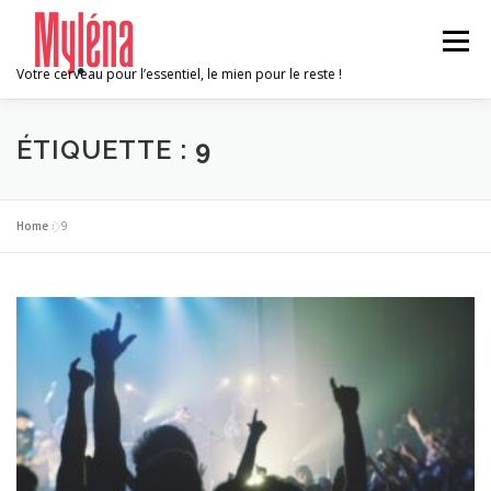
Aller
au
Menu
contenu
Votre cerveau pour l’essentiel, le mien pour le reste !
ACCUEIL
AVANTAGES
A PROPOS
ÉTIQUETTE :
9
MISSIONS
CONTACT
Home
»
9