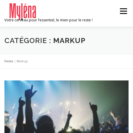
Aller
au
Menu
contenu
Votre cerveau pour l’essentiel, le mien pour le reste !
ACCUEIL
AVANTAGES
A PROPOS
CATÉGORIE :
MARKUP
MISSIONS
CONTACT
Home
»
Markup